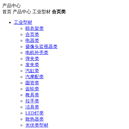
产品中心
首页
产品中心
工业型材
合页类
工业型材
晾衣架类
合页类
电器类
摄像头监视器类
电机外壳类
弹夹类
发夹类
汽缸类
汽摩配类
圆管类
齿轮类
教具类
拉手类
洁具类
LED灯类
散热器类
光伏类型材