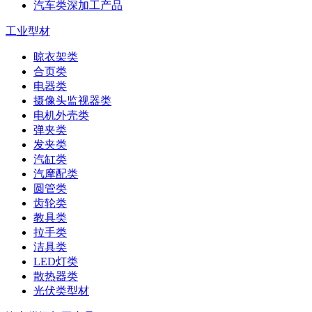
汽车类深加工产品
工业型材
晾衣架类
合页类
电器类
摄像头监视器类
电机外壳类
弹夹类
发夹类
汽缸类
汽摩配类
圆管类
齿轮类
教具类
拉手类
洁具类
LED灯类
散热器类
光伏类型材