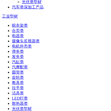
光伏类型材
汽车类深加工产品
工业型材
晾衣架类
合页类
电器类
摄像头监视器类
电机外壳类
弹夹类
发夹类
汽缸类
汽摩配类
圆管类
齿轮类
教具类
拉手类
洁具类
LED灯类
散热器类
光伏类型材