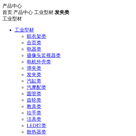
产品中心
首页
产品中心
工业型材
发夹类
工业型材
工业型材
晾衣架类
合页类
电器类
摄像头监视器类
电机外壳类
弹夹类
发夹类
汽缸类
汽摩配类
圆管类
齿轮类
教具类
拉手类
洁具类
LED灯类
散热器类