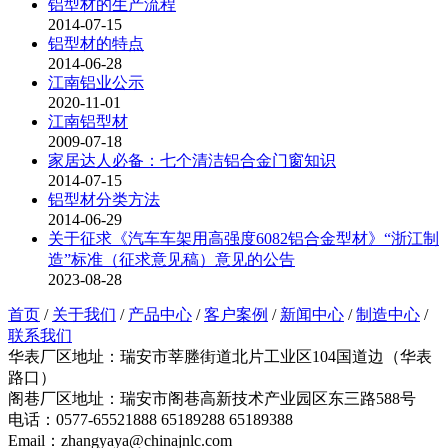
铝型材的生产流程
2014-07-15
铝型材的特点
2014-06-28
江南铝业公示
2020-11-01
江南铝型材
2009-07-18
家居达人必备：七个清洁铝合金门窗知识
2014-07-15
铝型材分类方法
2014-06-29
关于征求《汽车车架用高强度6082铝合金型材》“浙江制
造”标准（征求意见稿）意见的公告
2023-08-28
首页
/
关于我们
/
产品中心
/
客户案例
/
新闻中心
/
制造中心
/
联系我们
华表厂区地址：瑞安市莘塍街道北片工业区104国道边（华表
路口）
阁巷厂区地址：瑞安市阁巷高新技术产业园区东三路588号
电话：0577-65521888 65189288 65189388
Email：zhangyaya@chinajnlc.com